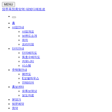
MENU
양주옥정중앙역 대방디에트르
홈
사업안내
사업개요
브랜드소개
위치
프리미엄
단지안내
단지배치도
동호수배치도
커뮤니티
시스템
주택형안내
평면도
E모델하우스
인테리어
홍보센터
유튜브영상
보도자료
분양가
방문예약
청약