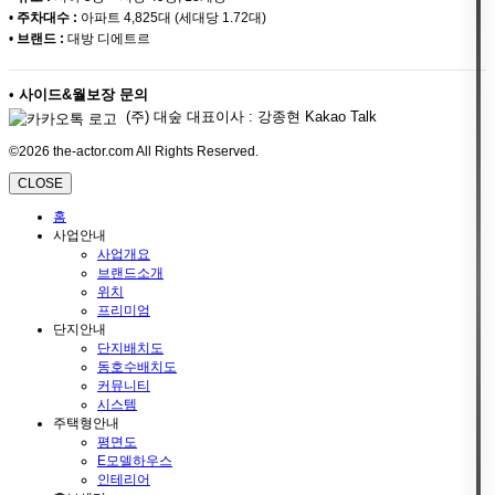
•
주차대수 :
아파트 4,825대 (세대당 1.72대)
•
브랜드 :
대방 디에트르
•
사이드&월보장 문의
(주) 대숲 대표이사 : 강종현 Kakao Talk
©2026 the-actor.com All Rights Reserved.
CLOSE
홈
사업안내
사업개요
브랜드소개
위치
프리미엄
단지안내
단지배치도
동호수배치도
커뮤니티
시스템
주택형안내
평면도
E모델하우스
인테리어