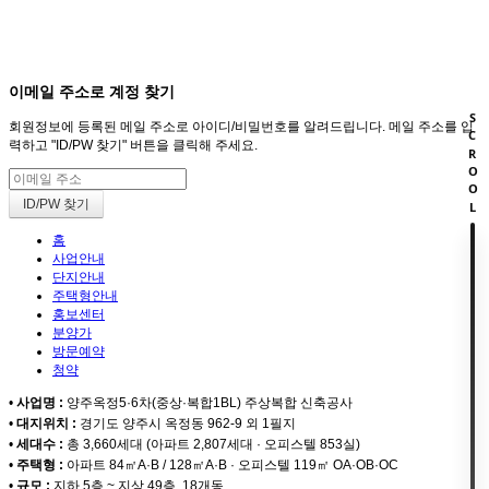
회원
HOME
이메일 주소로 계정 찾기
SCROOL
회원정보에 등록된 메일 주소로 아이디/비밀번호를 알려드립니다. 메일 주소를 입
력하고 "ID/PW 찾기" 버튼을 클릭해 주세요.
홈
사업안내
단지안내
주택형안내
홍보센터
분양가
방문예약
청약
•
사업명 :
양주옥정5·6차(중상·복합1BL) 주상복합 신축공사
•
대지위치 :
경기도 양주시 옥정동 962-9 외 1필지
•
세대수 :
총 3,660세대 (아파트 2,807세대 · 오피스텔 853실)
•
주택형 :
아파트 84㎡A·B / 128㎡A·B · 오피스텔 119㎡ OA·OB·OC
•
규모 :
지하 5층 ~ 지상 49층, 18개동