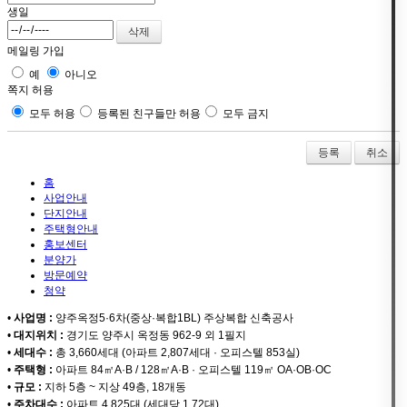
생일
메일링 가입
예
아니오
쪽지 허용
모두 허용
등록된 친구들만 허용
모두 금지
취소
홈
사업안내
단지안내
주택형안내
홍보센터
분양가
방문예약
청약
•
사업명 :
양주옥정5·6차(중상·복합1BL) 주상복합 신축공사
•
대지위치 :
경기도 양주시 옥정동 962-9 외 1필지
•
세대수 :
총 3,660세대 (아파트 2,807세대 · 오피스텔 853실)
•
주택형 :
아파트 84㎡A·B / 128㎡A·B · 오피스텔 119㎡ OA·OB·OC
•
규모 :
지하 5층 ~ 지상 49층, 18개동
•
주차대수 :
아파트 4,825대 (세대당 1.72대)