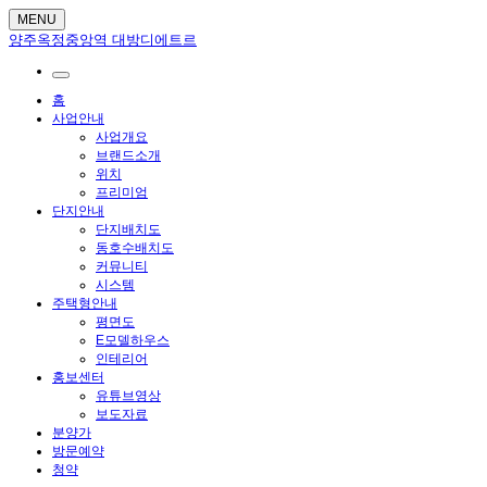
MENU
양주옥정중앙역 대방디에트르
홈
사업안내
사업개요
브랜드소개
위치
프리미엄
단지안내
단지배치도
동호수배치도
커뮤니티
시스템
주택형안내
평면도
E모델하우스
인테리어
홍보센터
유튜브영상
보도자료
분양가
방문예약
청약