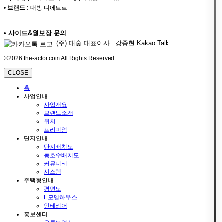
•
브랜드 :
대방 디에트르
•
사이드&월보장 문의
(주) 대숲 대표이사 : 강종현 Kakao Talk
©2026 the-actor.com All Rights Reserved.
CLOSE
홈
사업안내
사업개요
브랜드소개
위치
프리미엄
단지안내
단지배치도
동호수배치도
커뮤니티
시스템
주택형안내
평면도
E모델하우스
인테리어
홍보센터