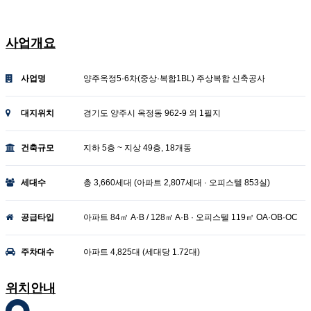
양주옥정중앙역 대방디에트르
사업개요
사업명
양주옥정5·6차(중상·복합1BL) 주상복합 신축공사
대지위치
경기도 양주시 옥정동 962-9 외 1필지
건축규모
지하 5층 ~ 지상 49층, 18개동
세대수
총 3,660세대 (아파트 2,807세대 · 오피스텔 853실)
공급타입
아파트 84㎡ A·B / 128㎡ A·B · 오피스텔 119㎡ OA·OB·OC
주차대수
아파트 4,825대 (세대당 1.72대)
위치안내