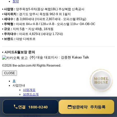
청약
•
사업명 :
양주옥정5·6차(중상·복합1BL) 주상복합 신축공사
•
대지위치 :
경기도 양주시 옥정동 962-9 외 1필지
•
세대수 :
총 3,660세대 (아파트 2,807세대 · 오피스텔 853실)
•
주택형 :
아파트 84㎡A·B / 128㎡A·B · 오피스텔 119㎡ OA·OB·OC
•
규모 :
지하 5층 ~ 지상 49층, 18개동
•
주차대수 :
아파트 4,825대 (세대당 1.72대)
•
브랜드 :
대방 디에트르
•
사이드&월보장 문의
(주) 대숲 대표이사 : 강종현 Kakao Talk
©2026 the-actor.com All Rights Reserved.
• MODEL HOUSE GRAND OPEN • MODEL HOUSE GRAND OPEN • MODEL HOUSE GRAND OPEN •
CLOSE
MODEL
홈
HOUSE
사업안내
임**
님이
방문예약
을 완료했습니다
· 17분 전
사업개요
브랜드소개
위치
프리미엄
연결
1800-0240
방문예약
주차등록
단지안내
단지배치도
동호수배치도