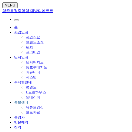
MENU
양주옥정중앙역 대방디에트르
홈
사업안내
사업개요
브랜드소개
위치
프리미엄
단지안내
단지배치도
동호수배치도
커뮤니티
시스템
주택형안내
평면도
E모델하우스
인테리어
홍보센터
유튜브영상
보도자료
분양가
방문예약
청약