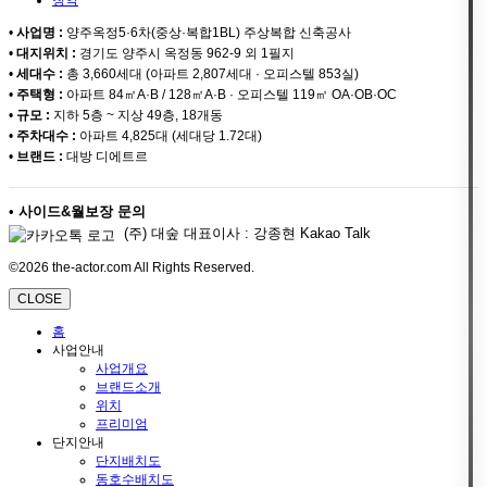
•
사업명 :
양주옥정5·6차(중상·복합1BL) 주상복합 신축공사
•
대지위치 :
경기도 양주시 옥정동 962-9 외 1필지
•
세대수 :
총 3,660세대 (아파트 2,807세대 · 오피스텔 853실)
•
주택형 :
아파트 84㎡A·B / 128㎡A·B · 오피스텔 119㎡ OA·OB·OC
•
규모 :
지하 5층 ~ 지상 49층, 18개동
•
주차대수 :
아파트 4,825대 (세대당 1.72대)
•
브랜드 :
대방 디에트르
•
사이드&월보장 문의
(주) 대숲 대표이사 : 강종현 Kakao Talk
©2026 the-actor.com All Rights Reserved.
CLOSE
홈
사업안내
사업개요
브랜드소개
위치
프리미엄
단지안내
단지배치도
동호수배치도